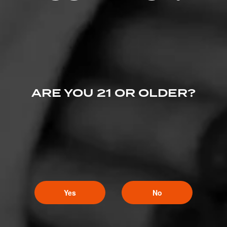
SHOW
DETAILED RATINGS
Like (0)
Comment
ARE YOU 21 OR OLDER?
Comments
No one has commented on this page yet.
Yes
No