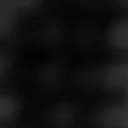
Mua bán sỉ lẻ Shisha Pen 500 hơi với giá hấp
dẫn,nhiều mùi vị độc đáo với giá tốt nhất và duy nhất
tại Việt Nam.Ship hàng toàn quộc COD.
Nhà phân phối các loại than hút shisha :than tự
nhiện,than hoạt tính,than dừa vuông không khói,dễ
chịu,mồi nhanh,duy trì nhiệt lâu với giá tốt nhất .
Đại lý uy tín toàn quốc mua bán bình shisha
mini,vip,có đèn,2-3-4 vòi hút,cao cấp ,hookah,điếu
shisha giá rẻ và chất lượng.Nhập khẩu chính hãng có
độ bền ...
Mua bán thuốc -hương shisha của Alfakher-Adalya-
Royal và các loại khác giá rẻ nhất-cao cấp-uy tín-an
toàn-ship hàng toàn quốc.Liên hệ ngay để có giá tốt ...
Địa chỉ: 243 Xô Viết Nghệ Tĩnh, Phường 17, Bình
Thạnh, Hồ Chí Minh