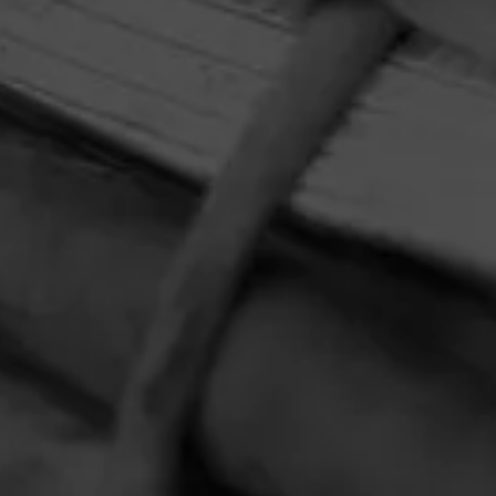
HOME
CONTACT US
TERMS OF PARTICIPATION
PRIVACY POLICY
© 2026 General Cigar Company Inc. All rights reserved.