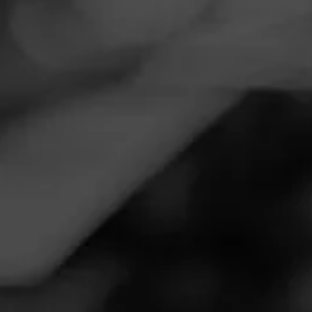
Navigation
Menu
FEED
CIGARS
GROUPS
NOW SMOKING
Đại lý shisha Thames-Vietnam
September 4, 2020
by
shishathames
1
Follow Shishathames
Cigar Reviewed: Đại lý shisha Thames-Vietnam
Smoked at: 243 Xô Viết Nghệ Tĩnh, Phường 17, Bình
Thạnh, Hồ Chí Minh
Đại lý Thames-vietnam.com 0776 788 562 mua bán Bán
Thuốc lá\|Vape\|Shisha điện tử\|Bình hút shisha kèm
thuốc,than đốt,phụ kiện giá rẻ tại Tp HCM.